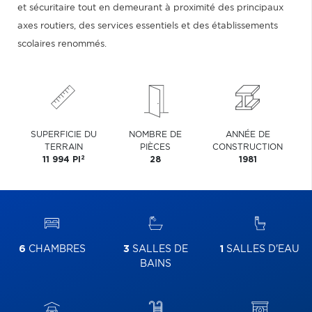
et sécuritaire tout en demeurant à proximité des principaux
axes routiers, des services essentiels et des établissements
scolaires renommés.
SUPERFICIE DU
NOMBRE DE
ANNÉE DE
TERRAIN
PIÈCES
CONSTRUCTION
2
11 994 PI
28
1981
6
CHAMBRES
3
SALLES DE
1
SALLES D'EAU
BAINS