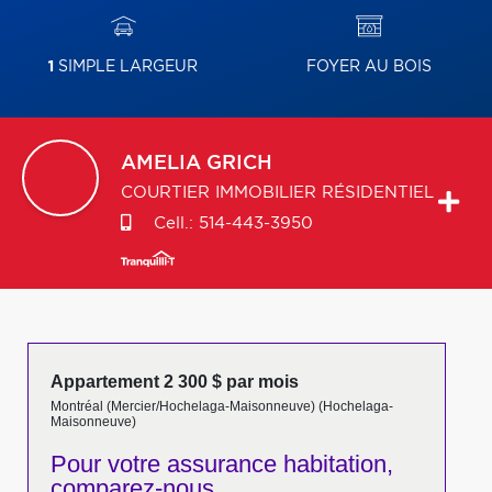
1
SIMPLE LARGEUR
FOYER AU BOIS
AMELIA
GRICH
COURTIER IMMOBILIER RÉSIDENTIEL
Cell.:
514-443-3950
Appartement 2 300 $ par mois
Montréal (Mercier/Hochelaga-Maisonneuve) (Hochelaga-
Maisonneuve)
Pour votre
assurance habitation,
comparez-nous,