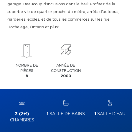
garage. Beaucoup d'inclusions dans le bail! Profitez de la
superbe vie de quartier proche du métro, arrêts d'autobus,
garderies, écoles, et de tous les commerces sur les rue
Hochelaga, Ontario et plus!
NOMBRE DE
ANNÉE DE
PIÈCES
CONSTRUCTION
8
2000
3 (2+1)
1
SALLE DE BAINS
1
SALLE D'EAU
CHAMBRES