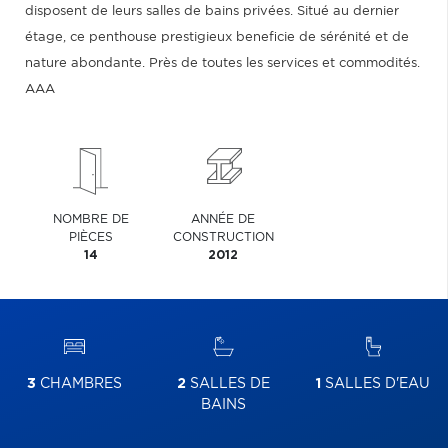
disposent de leurs salles de bains privées. Situé au dernier
étage, ce penthouse prestigieux beneficie de sérénité et de
nature abondante. Près de toutes les services et commodités.
AAA
NOMBRE DE
ANNÉE DE
PIÈCES
CONSTRUCTION
14
2012
3
CHAMBRES
2
SALLES DE
1
SALLES D'EAU
BAINS