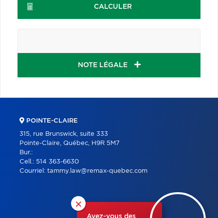
CALCULER
NOTE LÉGALE
POINTE-CLAIRE
315, rue Brunswick, suite 333
Pointe-Claire, Québec, H9R 5M7
Bur.:
Cell.:
514 363-6630
Courriel:
tammy.law@remax-quebec.com
×
Avez-vous des