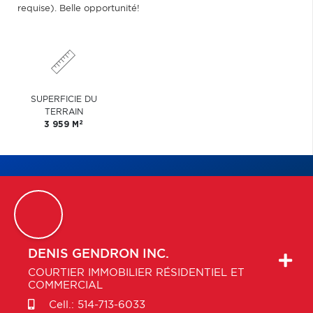
requise). Belle opportunité!
SUPERFICIE DU
TERRAIN
2
3 959 M
DENIS
GENDRON INC.
COURTIER IMMOBILIER RÉSIDENTIEL ET
COMMERCIAL
Cell.:
514-713-6033