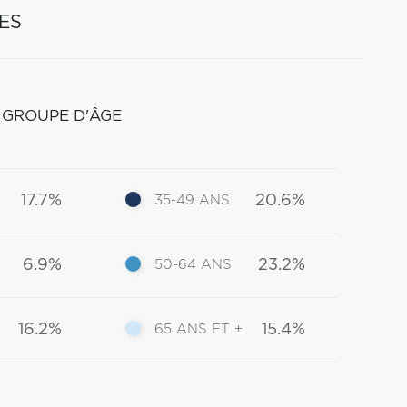
ES
 GROUPE D'ÂGE
17.7%
20.6%
35-49 ANS
6.9%
23.2%
50-64 ANS
16.2%
15.4%
65 ANS ET +